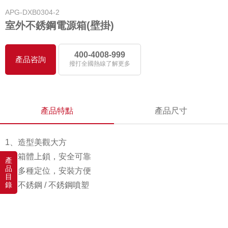
APG-DXB0304-2
室外不銹鋼電源箱(壁掛)
400-4008-999
產品咨詢
撥打全國熱線了解更多
產品特點
產品尺寸
1、造型美觀大方
2、箱體上鎖，安全可靠
產
品
3、多種定位，安裝方便
目
錄
4、不銹鋼 / 不銹鋼噴塑