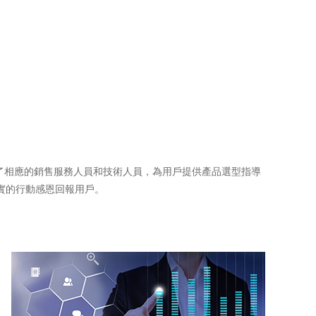
了相應的銷售服務人員和技術人員，為用戶提供產品選型指導
實的行動感恩回報用戶。