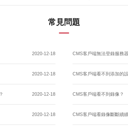
常見問題
2020-12-18
CMS客戶端無法登錄服務
2020-12-18
CMS客戶端看不到添加的
？
2020-12-18
CMS客戶端看不到錄像？
2020-12-18
CMS客戶端看錄像斷斷續