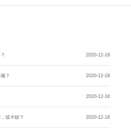
器？
2020-12-18
設備？
2020-12-18
2020-12-18
續，或卡頓？
2020-12-18