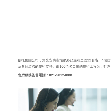
依托集團公司，集光安防市場網絡已遍布全國22個省、4個
及各個環節的技術支持。由100余名專業的技術工程師，打
售后服務監督電話：021-58124888