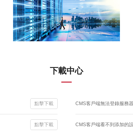
下載中心
點擊下載
CMS客戶端無法登錄服務
點擊下載
CMS客戶端看不到添加的