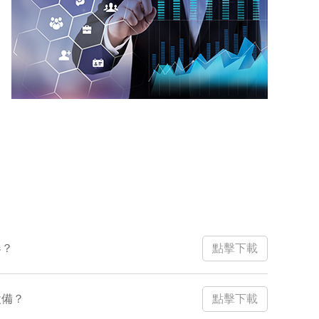
器？
點擊下載
設備？
點擊下載