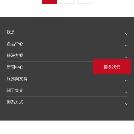
我是
產品中心
解決方案
聯系我們
新聞中心
服務與支持
關于集光
聯系方式
? 2020 上海集光安防科技股份有限公司 滬ICP備12045031號
陌生性接触